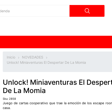
Inicio
NOVEDADES
Unlock! Miniaventuras El Despertar De La Momia
Unlock! Miniaventuras El Desper
De La Momia
Sku:
2858
Juego de cartas cooperativo que trae la emoción de los escape roo
casa.