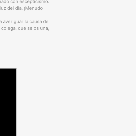
chado con escepticismo.
luz del día. ¡Menudo
ra averiguar la causa de
y colega, que se os una,