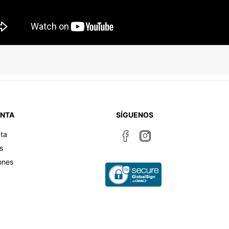
ENTA
SÍGUENOS
ta
s
ones