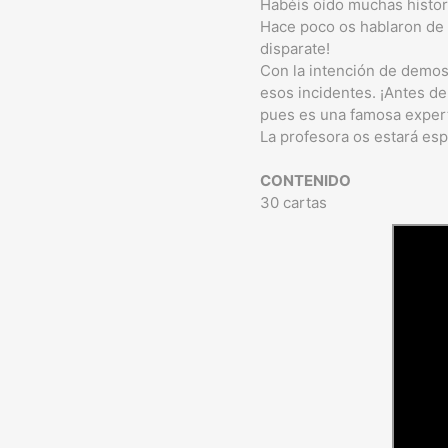
Habéis oído muchas histor
Hace poco os hablaron de u
disparate!
Con la intención de demostr
esos incidentes. ¡Antes de
pues es una famosa exper
La profesora os estará esp
CONTENIDO
30 cartas