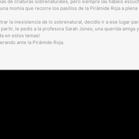
ias de criaturas sobrenaturales, pero siempre las habéis escu
na momia que recorre los pasillos de la Pirámide Roja a plena 
ar la inexistencia de lo sobrenatural, decidís ir a ese lugar pa
 partir, le pedís a la profesora Sarah Jones, una querida amiga 
ta en estos temas!
erando ante la Pirámide Roja.