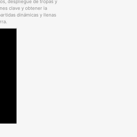
dos, despliegue de tropas y
nes clave y obtener la
partidas dinámicas y llenas
rra.