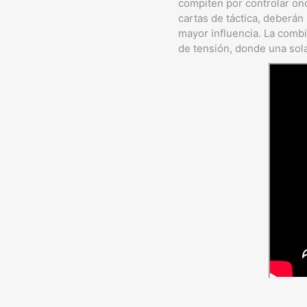
compiten por controlar onc
cartas de táctica, deberá
mayor influencia. La combi
de tensión, donde una sol