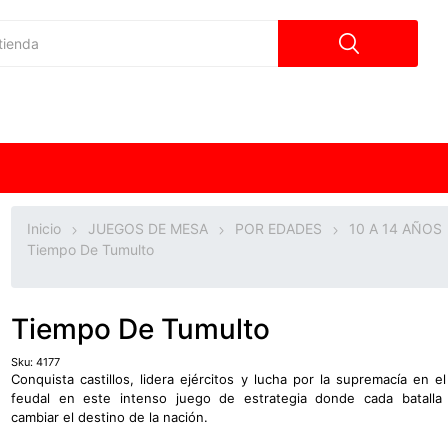
Inicio
JUEGOS DE MESA
POR EDADES
10 A 14 AÑOS
Tiempo De Tumulto
Tiempo De Tumulto
Sku:
4177
Conquista castillos, lidera ejércitos y lucha por la supremacía en e
feudal en este intenso juego de estrategia donde cada batalla
cambiar el destino de la nación.