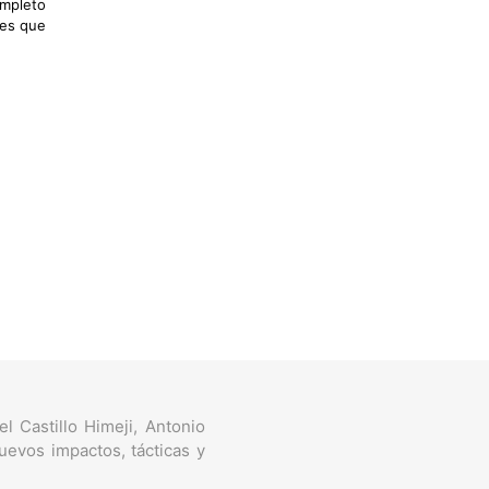
ompleto
les que
l Castillo Himeji, Antonio
uevos impactos, tácticas y