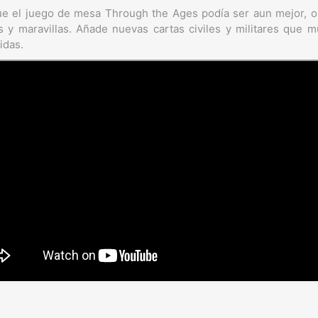
ue el juego de mesa Through the Ages podía ser aun mejor, 
 y maravillas. Añade nuevas cartas civiles y militares que mul
idas.