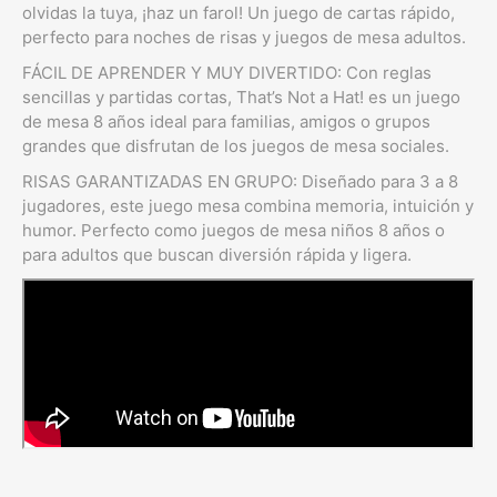
olvidas la tuya, ¡haz un farol! Un juego de cartas rápido,
perfecto para noches de risas y juegos de mesa adultos.
FÁCIL DE APRENDER Y MUY DIVERTIDO: Con reglas
sencillas y partidas cortas, That’s Not a Hat! es un juego
de mesa 8 años ideal para familias, amigos o grupos
grandes que disfrutan de los juegos de mesa sociales.
RISAS GARANTIZADAS EN GRUPO: Diseñado para 3 a 8
jugadores, este juego mesa combina memoria, intuición y
humor. Perfecto como juegos de mesa niños 8 años o
para adultos que buscan diversión rápida y ligera.