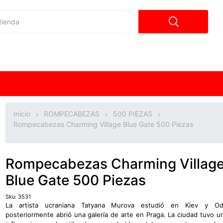
Inicio
ROMPECABEZAS
500 PIEZAS
Rompecabezas Charming Village Blue Gate 500 Piezas
Rompecabezas Charming Villag
Blue Gate 500 Piezas
Sku:
3531
La artista ucraniana Tatyana Murova estudió en Kiev y O
posteriormente abrió una galería de arte en Praga. La ciudad tuvo u