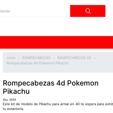
Inicio
ROMPECABEZAS
ROMPECABEZAS 3D
Rompecabezas 4d Pokemon Pikachu
Rompecabezas 4d Pokemon
Pikachu
Sku:
3656
Este kit de modelo de Pikachu para armar en 4D te espera para exhib
tu estantería.