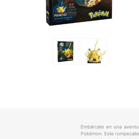
Embárcate en una aventu
Pokémon. Este rompecabeza