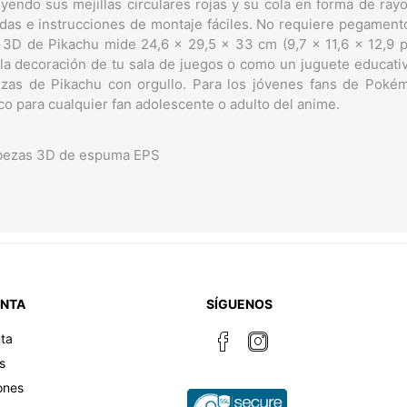
uyendo sus mejillas circulares rojas y su cola en forma de ray
adas e instrucciones de montaje fáciles. No requiere pegamento 
D de Pikachu mide 24,6 x 29,5 x 33 cm (9,7 x 11,6 x 12,9 
a decoración de tu sala de juegos o como un juguete educativo
as de Pikachu con orgullo. Para los jóvenes fans de Pokémo
o para cualquier fan adolescente o adulto del anime.
abezas 3D de espuma EPS
ENTA
SÍGUENOS
ta
s
ones