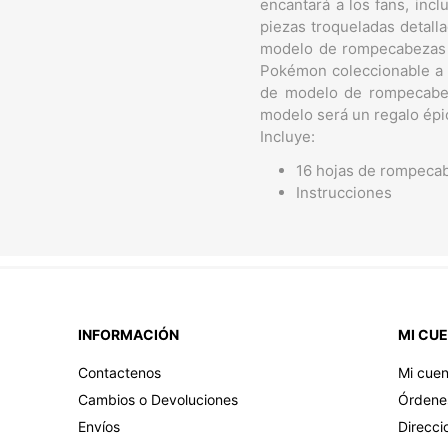
encantará a los fans, incl
piezas troqueladas detall
modelo de rompecabezas 3
Pokémon coleccionable a l
de modelo de rompecabez
modelo será un regalo épic
Incluye:
16 hojas de rompec
Instrucciones
INFORMACIÓN
MI CU
Contactenos
Mi cuen
Cambios o Devoluciones
Órdene
Envíos
Direcci