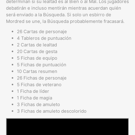
determinan si su lealtad es al Bien o al Mal. Los jugadores
debatirán e incluso mentirán mientras acuerdan quién
será enviado a la Búsqueda. Si solo un esbirro de
Mordred se une, la Búsqueda probablemente fracasará.
26 Cartas de personaje
4 Tableros de puntuación
2 Cartas de lealtad
20 Cartas de gesta
5 Fichas de equipo
5 Fichas de puntuación
10 Cartas resumen
26 Fichas de personaje
5 Fichas de veterano
1 Ficha de líder
1 Ficha de magia
3 Fichas de amuleto
3 Fichas de amuleto descolorido