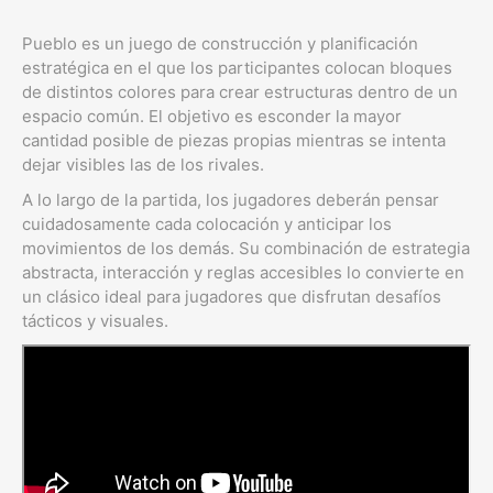
Pueblo es un juego de construcción y planificación
estratégica en el que los participantes colocan bloques
de distintos colores para crear estructuras dentro de un
espacio común. El objetivo es esconder la mayor
cantidad posible de piezas propias mientras se intenta
dejar visibles las de los rivales.
A lo largo de la partida, los jugadores deberán pensar
cuidadosamente cada colocación y anticipar los
movimientos de los demás. Su combinación de estrategia
abstracta, interacción y reglas accesibles lo convierte en
un clásico ideal para jugadores que disfrutan desafíos
tácticos y visuales.