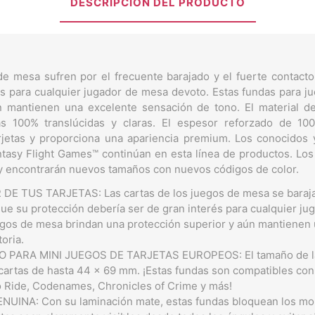
DESCRIPCIÓN DEL PRODUCTO
de mesa sufren por el frecuente barajado y el fuerte contacto
és para cualquier jugador de mesa devoto. Estas fundas para 
n mantienen una excelente sensación de tono. El material de 
tas 100% translúcidas y claras. El espesor reforzado de 1
arjetas y proporciona una apariencia premium. Los conocidos
tasy Flight Games™ continúan en esta línea de productos. Los
y encontrarán nuevos tamaños con nuevos códigos de color.
E TUS TARJETAS: Las cartas de los juegos de mesa se baraja
que su protección debería ser de gran interés para cualquier j
egos de mesa brindan una protección superior y aún mantienen
oria.
PARA MINI JUEGOS DE TARJETAS EUROPEOS: El tamaño de la
cartas de hasta 44 x 69 mm. ¡Estas fundas son compatibles co
 to Ride, Codenames, Chronicles of Crime y más!
INA: Con su laminación mate, estas fundas bloquean los mole