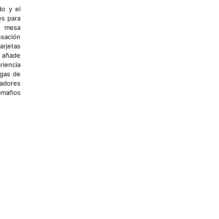
do y el
és para
e mesa
nsación
arjetas
s añade
riencia
ngas de
gadores
tamaños