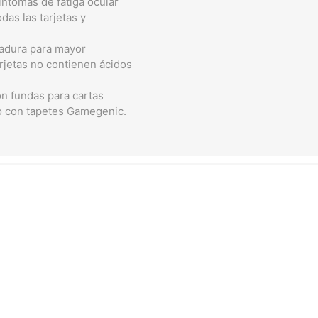
íntomas de fatiga ocular
das las tarjetas y
dadura para mayor
arjetas no contienen ácidos
 fundas para cartas
mo con tapetes Gamegenic.