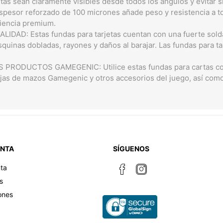
rtas sean claramente visibles desde todos los ángulos y evitar s
espesor reforzado de 100 micrones añade peso y resistencia a to
iencia premium.
IDAD: Estas fundas para tarjetas cuentan con una fuerte sol
esquinas dobladas, rayones y daños al barajar. Las fundas para t
PRODUCTOS GAMEGENIC: Utilice estas fundas para cartas con
ajas de mazos Gamegenic y otros accesorios del juego, así co
ENTA
SÍGUENOS
ta
s
ones