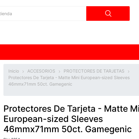
Inicio
ACCESORIOS
PROTECTORES DE TARJETAS
Protectores De Tarjeta - Matte Mini European-sized Sleeves
46mmx71mm 50ct. Gamegenic
Protectores De Tarjeta - Matte M
European-sized Sleeves
46mmx71mm 50ct. Gamegenic