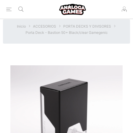
Inicio
ACCESORIOS
PORTA DECKS Y DIVISORES
Porta Deck - Bastion 50+ Black/clear Gamegenic