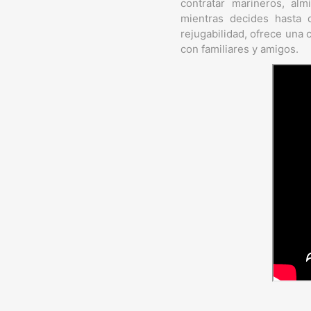
contratar marineros, alm
mientras decides hasta 
rejugabilidad, ofrece una 
con familiares y amigos.