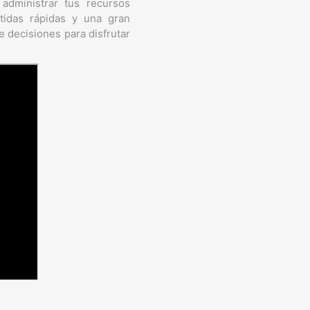
 administrar tus recursos
tidas rápidas y una gran
e decisiones para disfrutar