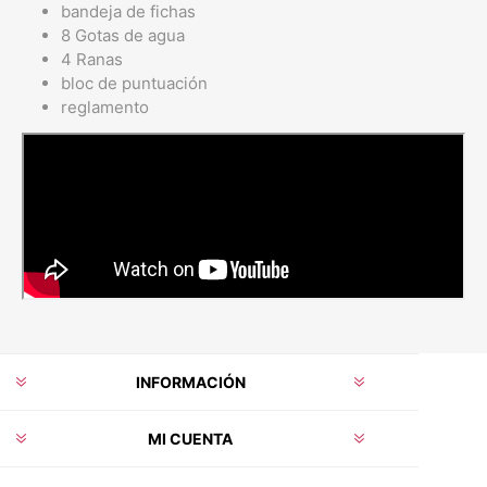
bandeja de fichas
8 Gotas de agua
4 Ranas
bloc de puntuación
reglamento
INFORMACIÓN
MI CUENTA