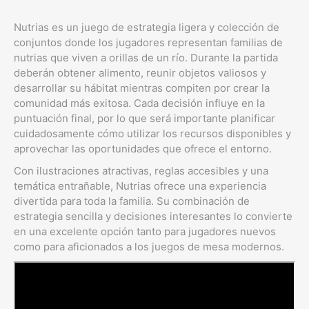
Nutrias es un juego de estrategia ligera y colección de
conjuntos donde los jugadores representan familias de
nutrias que viven a orillas de un río. Durante la partida
deberán obtener alimento, reunir objetos valiosos y
desarrollar su hábitat mientras compiten por crear la
comunidad más exitosa. Cada decisión influye en la
puntuación final, por lo que será importante planificar
cuidadosamente cómo utilizar los recursos disponibles y
aprovechar las oportunidades que ofrece el entorno.
Con ilustraciones atractivas, reglas accesibles y una
temática entrañable, Nutrias ofrece una experiencia
divertida para toda la familia. Su combinación de
estrategia sencilla y decisiones interesantes lo convierte
en una excelente opción tanto para jugadores nuevos
como para aficionados a los juegos de mesa modernos.