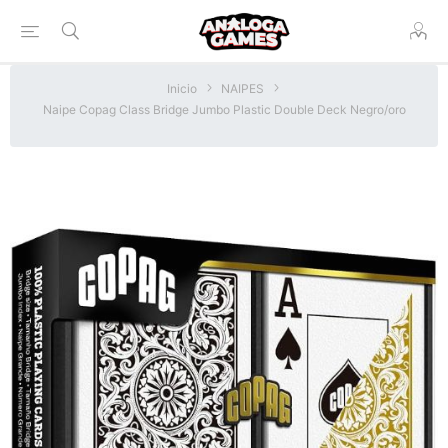
Inicio
NAIPES
Naipe Copag Class Bridge Jumbo Plastic Double Deck Negro/oro