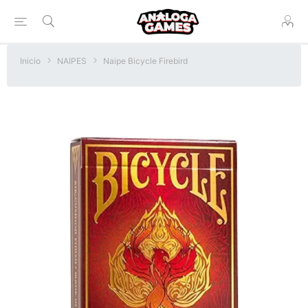
Inicio
NAIPES
Naipe Bicycle Firebird