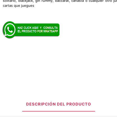
solitario, blackjack, gin rummy, baccarat, canasta o cualquier otro j
cartas que juegues
DESCRIPCIÓN DEL PRODUCTO