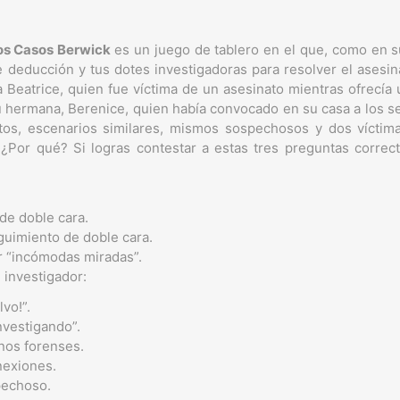
Los Casos Berwick
es un juego de tablero en el que, como en 
 deducción y tus dotes investigadoras para resolver el asesi
a Beatrice, quien fue víctima de un asesinato mientras ofrecía 
su hermana, Berenice, quien había convocado en su casa a los s
os, escenarios similares, mismos sospechosos y dos víctim
¿Por qué? Si logras contestar a estas tres preguntas correc
 de doble cara.
guimiento de doble cara.
ar “incómodas miradas”.
 investigador:
lvo!”.
nvestigando”.
gnos forenses.
nexiones.
pechoso.