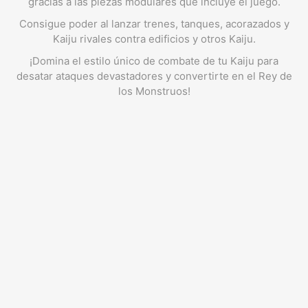
gracias a las piezas modulares que incluye el juego.
Consigue poder al lanzar trenes, tanques, acorazados y
Kaiju rivales contra edificios y otros Kaiju.
¡Domina el estilo único de combate de tu Kaiju para
desatar ataques devastadores y convertirte en el Rey de
los Monstruos!
4 Miniaturas de Kaiju
1 Soporte para miniatura
120 Cartas de Kaiju
13 Fichas de tablero de juego
1 Tarjeta de medidor de daños
4 Tarjetas de Kaiju
6 Cartas de evento
74 Fichas
1 Indicador del destructor oxígeno
5 Cubos de seguimiento
Instruccione