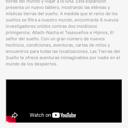
borde del mundo y viajar a la luna. Esta expansión
presenta un nuevo tablero, mostrando las etéreas y
místicas tierras del sueño. A medida que el reino de los
sueños se filtra a nuestro mundo, encontrarás 8 nuevos
investigadores unidos contras dos insidiosos
primigenios: Atlach-Nacha el Tejesueños e Hipnos, El
señor del sueño. Con un gran número de nuevos
hechizos, condiciones, aventuras, cartas de mitos y
encuentros para todas las localizaciones, Las Tierras del
Sueño te ofrece aventuras inimaginables por nadie en el
mundo de los despiertos.