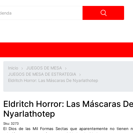
Inicio
JUEGOS DE MESA
JUEGOS DE MESA DE ESTRATEGIA
Eldritch Horror: Las Máscaras De Nyarlathotep
Eldritch Horror: Las Máscaras D
Nyarlathotep
Sku:
3273
El Dios de las Mil Formas Sectas que aparentemente no tienen 