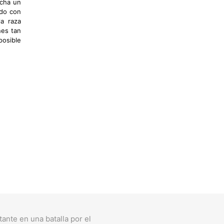
rcha un
ndo con
la raza
nes tan
osible
ante en una batalla por el