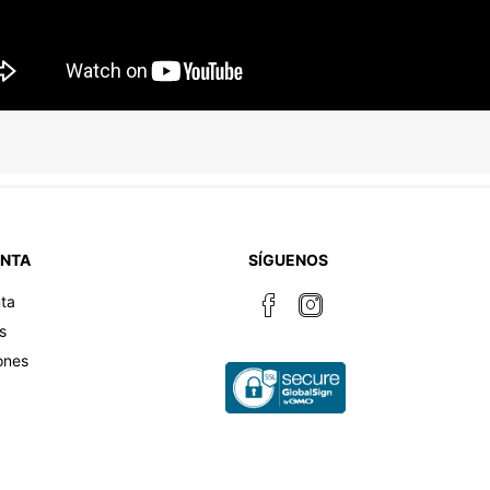
ENTA
SÍGUENOS
ta
s
ones