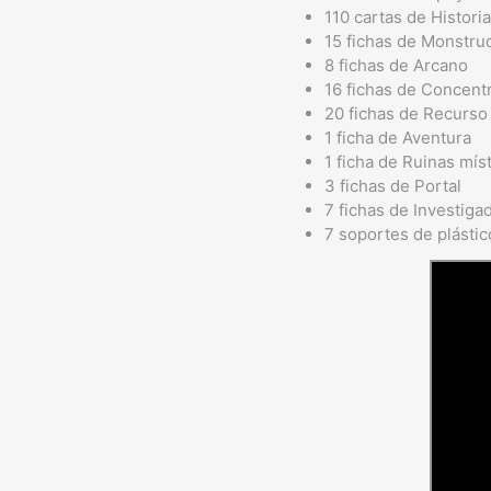
110 cartas de Histori
15 fichas de Monstru
8 fichas de Arcano
16 fichas de Concent
20 fichas de Recurso
1 ficha de Aventura
1 ficha de Ruinas mís
3 fichas de Portal
7 fichas de Investiga
7 soportes de plástic