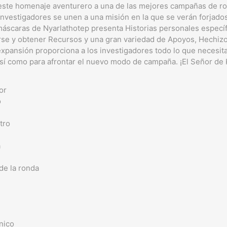
este homenaje aventurero a una de las mejores campañas de rol
investigadores se unen a una misión en la que se verán forjados
máscaras de Nyarlathotep presenta Historias personales específ
rse y obtener Recursos y una gran variedad de Apoyos, Hechizo
 expansión proporciona a los investigadores todo lo que necesi
sí como para afrontar el nuevo modo de campaña. ¡El Señor de 
or
o
tro
a
de la ronda
nico