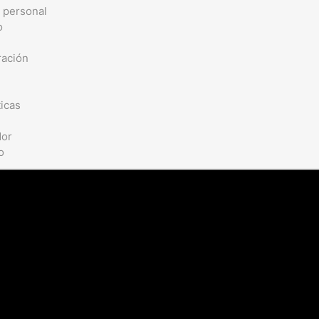
a personal
o
ración
ticas
dor
o