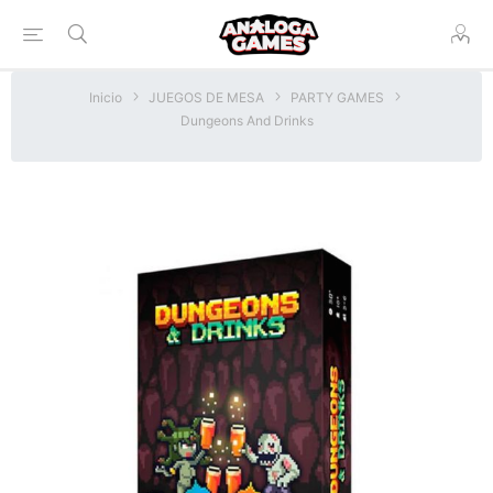
Inicio
JUEGOS DE MESA
PARTY GAMES
Dungeons And Drinks