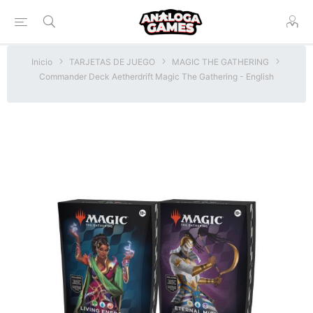
Inicio
TARJETAS DE JUEGO
MAGIC THE GATHERING
Commander Deck Aetherdrift Magic The Gathering - English