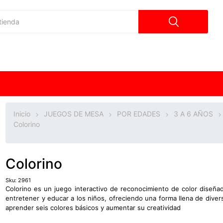
Inicio
JUEGOS DE MESA
POR EDADES
3 A 6 AÑOS
Colorino
Colorino
Sku:
2961
Colorino es un juego interactivo de reconocimiento de color diseña
entretener y educar a los niños, ofreciendo una forma llena de diver
aprender seis colores básicos y aumentar su creatividad