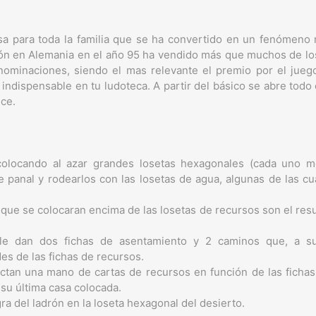
a para toda la familia que se ha convertido en un fenómeno 
ión en Alemania en el año 95 ha vendido más que muchos de los
ominaciones, siendo el mas relevante el premio por el juego 
indispensable en tu ludoteca. A partir del básico se abre todo
ece.
colocando al azar grandes losetas hexagonales (cada uno m
e panal y rodearlos con las losetas de agua, algunas de las c
que se colocaran encima de las losetas de recursos son el resu
le dan dos fichas de asentamiento y 2 caminos que, a su
es de las fichas de recursos.
ctan una mano de cartas de recursos en función de las ficha
su última casa colocada.
gra del ladrón en la loseta hexagonal del desierto.