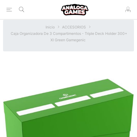
Inicio
ACCESORIOS
Caja Organizadora De 3 Compartimentos - Triple Deck Holder 300+
Xl Green Gamegenic