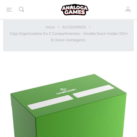
Inicio
ACCESORIOS
Caja Organizadora De 2 Compartimentos - Double Deck Holder 200+
Xl Green Gamegenic