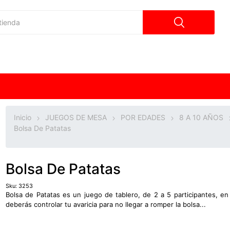
Inicio
JUEGOS DE MESA
POR EDADES
8 A 10 AÑOS
Bolsa De Patatas
Bolsa De Patatas
Sku:
3253
Bolsa de Patatas es un juego de tablero, de 2 a 5 participantes, en
deberás controlar tu avaricia para no llegar a romper la bolsa...