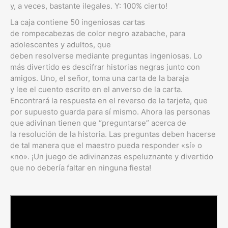
y, a veces, bastante ilegales. Y: 100% cierto!
La caja contiene 50 ingeniosas cartas
de rompecabezas de color negro azabache, para
adolescentes y adultos, que
deben resolverse mediante preguntas ingeniosas. Lo
más divertido es descifrar historias negras junto con
amigos. Uno, el señor, toma una carta de la baraja
y lee el cuento escrito en el anverso de la carta.
Encontrará la respuesta en el reverso de la tarjeta, que
por supuesto guarda para sí mismo. Ahora las personas
que adivinan tienen que “preguntarse” acerca de
la resolución de la historia. Las preguntas deben hacerse
de tal manera que el maestro pueda responder «sí» o
«no». ¡Un juego de adivinanzas espeluznante y divertido
que no debería faltar en ninguna fiesta!