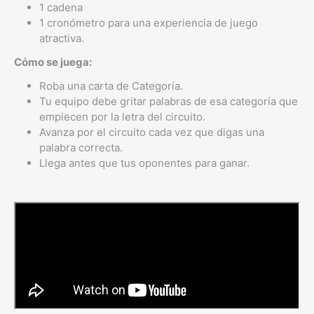
1 cadena
1 cronómetro para una experiencia de juego
atractiva.
Cómo se juega:
Roba una carta de Categoría.
Tu equipo debe gritar palabras de esa categoría que
empiecen por la letra del circuito.
Avanza por el circuito cada vez que digas una
palabra correcta.
Llega antes que tus oponentes para ganar.