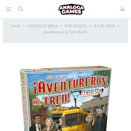
Inicio
JUEGOS DE MESA
POR EDADES
8 A 10 AÑOS
¡aventureros Al Tren! Berlín