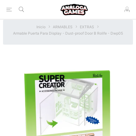
Inicio
ARMABLES
EXTRAS
Armable Puerta Para Display - Dust-proof Door B Rolife - Dwp05