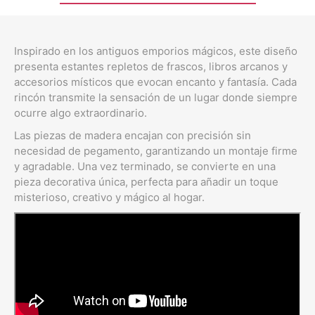
Inspirado en los antiguos emporios mágicos, este diseño
presenta estantes repletos de frascos, libros arcanos y
accesorios místicos que evocan encanto y fantasía. Cada
rincón transmite la sensación de un lugar donde siempre
ocurre algo extraordinario.
Las piezas de madera encajan con precisión sin
necesidad de pegamento, garantizando un montaje firme
y agradable. Una vez terminado, se convierte en una
pieza decorativa única, perfecta para añadir un toque
misterioso, creativo y mágico al hogar.