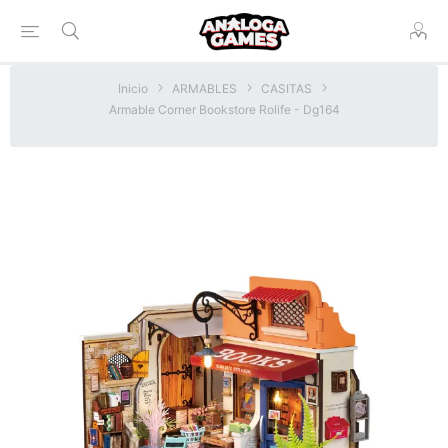
Inicio
ARMABLES
CASITAS
Armable Corner Bookstore Rolife - Dg164