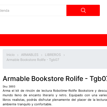
Inicio
ARMABLES
LIBREROS
Armable Bookstore Rolife - Tgb07
Armable Bookstore Rolife - Tgb0
Sku:
3893
Arma el kit de rincón de lectura Robotime-Rolife Bookstore y desc
mundo lleno de encanto literario y retro. Equipado con una vari
libros realistas, podrás disfrutar plenamente del placer de la lectur
ambiente tranquilo y confortable.