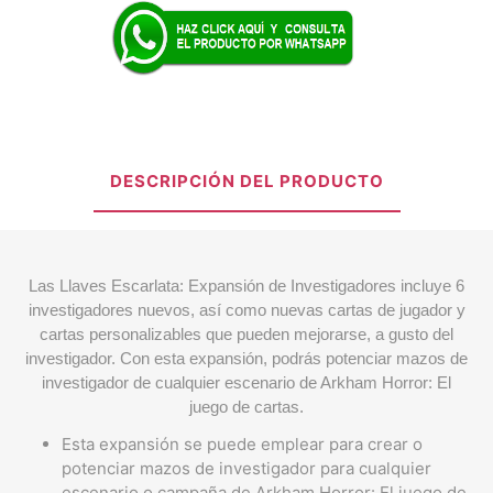
DESCRIPCIÓN DEL PRODUCTO
Las Llaves Escarlata: Expansión de Investigadores incluye 6
investigadores nuevos, así como nuevas cartas de jugador y
cartas personalizables que pueden mejorarse, a gusto del
investigador. Con esta expansión, podrás potenciar mazos de
investigador de cualquier escenario de Arkham Horror: El
juego de cartas.
Esta expansión se puede emplear para crear o
potenciar mazos de investigador para cualquier
escenario o campaña de Arkham Horror: El juego de