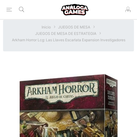
Inicio
JUEGOS DE MESA
JUEGOS DE MESA DE ESTRATEGIA
Arkham Horror Lcg: Las Llaves Escarlata Expansion Investigadores