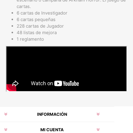
cartas.
6 cartas de Investigador
6 cartas pequeñas
228 cartas de Jugador
48 listas de mejora
1 reglamento
INFORMACIÓN
MI CUENTA