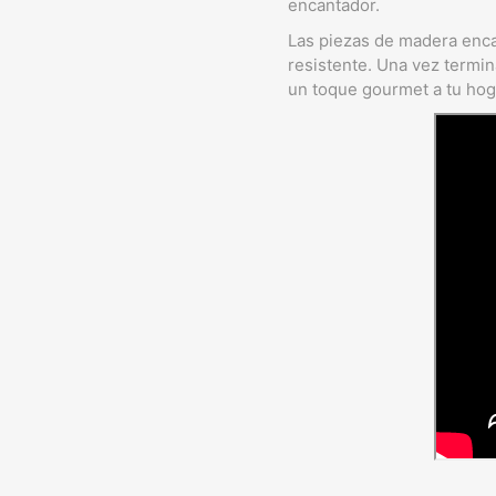
encantador.
Las piezas de madera enca
resistente. Una vez termin
un toque gourmet a tu hog