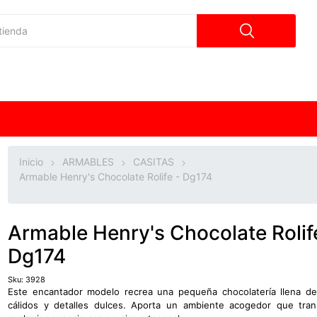
Inicio
ARMABLES
CASITAS
Armable Henry's Chocolate Rolife - Dg174
Armable Henry's Chocolate Rolif
Dg174
Sku:
3928
Este encantador modelo recrea una pequeña chocolatería llena d
cálidos y detalles dulces. Aporta un ambiente acogedor que tra